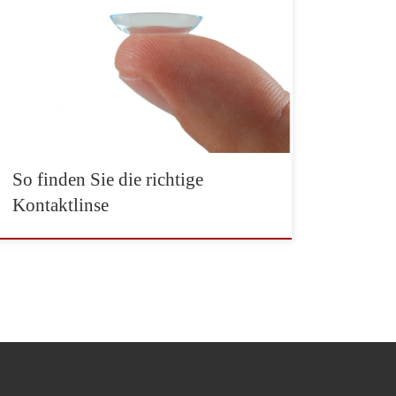
Grundsätzlich gibt es zwei Typen von Linsen:
weiche und formstabile, die oft auch als harte
bezeichnet werden. Beim Anfassen gibt es zwar
immer noch das Gefühl von «hart» oder
«weich», aber beide Produkttypen bestehen
heute aus anderen Kunststoffen als früher und
haben dadurch auch andere
Trageeigenschaften. […]
So finden Sie die richtige
Kontaktlinse