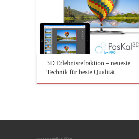
Refraktion durch Polarisation getrennte Bilder
für das rechte und linke Auge. Die Trennung
erfolgt in der Messbrille über spezielle Filter. Zur
Sehzeichendarstellung wird ein 3D-Monitor
verwendet, der die Bilder zeilenweise durch
Polarisation trennt. PasKal3D ist eine
Neuerfindung, die dem Augenoptiker die
Augenglasbestimmung in bisher nicht
gekannter […]
3D Erlebnisrefraktion – neueste
Technik für beste Qualität